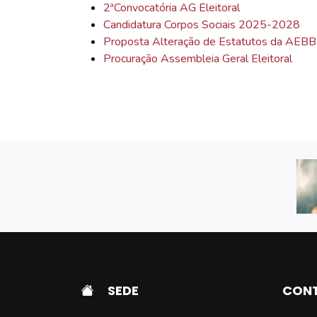
2ªConvocatória AG Eleitoral
Candidatura Corpos Sociais 2025-2028
Proposta Alteração de Estatutos da AEBB
Procuração Assembleia Geral Eleitoral
SEDE
CONT