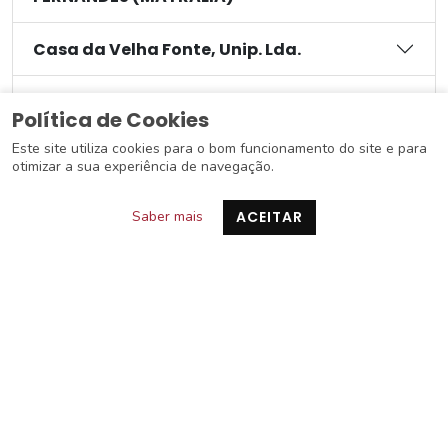
Casa da Velha Fonte, Unip. Lda.
CCS - TECNOLOGIAS E INFORMAÇÃO, LDA
Política de Cookies
Este site utiliza cookies para o bom funcionamento do site e para
CENTAURO INTERNACIONAL - TROCADORES
otimizar a sua experiência de navegação.
DE CALOR, LDA
Saber mais
ACEITAR
CENTRALBAT - COM. DIST. BATERIAS
ACESSÓRIOS, LDA
CENTRO CIÊNCIA VIVA DE PROENÇA-A-
NOVA
CENTRO MUNICIPAL DE CULTURA E
DESENVOLVIMENTO
CENTRO SOCIAL COMUNITÁRIO DO PESO