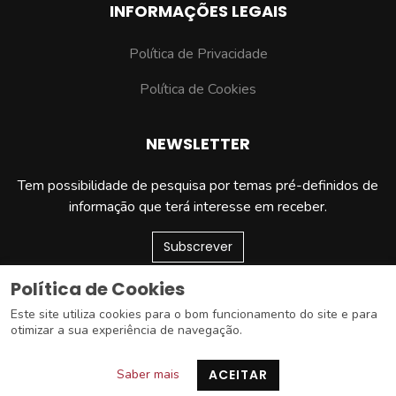
INFORMAÇÕES LEGAIS
Política de Privacidade
Política de Cookies
NEWSLETTER
Tem possibilidade de pesquisa por temas pré-definidos de
informação que terá interesse em receber.
Subscrever
Política de Cookies
Este site utiliza cookies para o bom funcionamento do site e para
AEBB – Associação Empresarial da Beira Baixa © 2026 Todos os
otimizar a sua experiência de navegação.
direitos reservados
Saber mais
ACEITAR
Design & Powered by
Netsigma