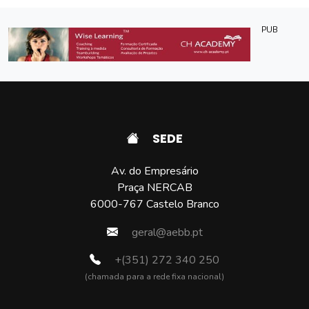
PUB
SEDE
Av. do Empresário
Praça NERCAB
6000-767 Castelo Branco
geral@aebb.pt
+(351) 272 340 250
(chamada para a rede fixa nacional)