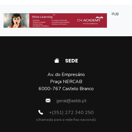
PUB
SEDE
Av. do Empresário
Praça NERCAB
6000-767 Castelo Branco
geral@aebb.pt
+(351) 272 340 250
(chamada para a rede fixa nacional)