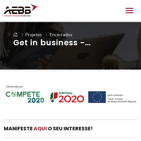
Projetos
Encerrados
Get in business -
Empreendedorismo em
Territórios de Baixa
Densidade
MANIFESTE
AQUI
O SEU INTERESSE!